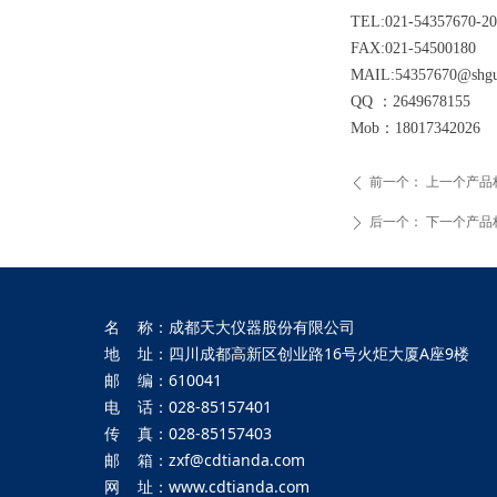
TEL:021-54357670-2
FAX:021-54500180
MAIL:54357670@shgu
QQ ：2649678155
Mob：18017342026
前一个：
上一个产品
ꄴ
后一个：
下一个产品
ꄲ
名 称：成都天大仪器股份有限公司
地 址：四川成都高新区创业路16号火炬大厦A座9楼
邮 编：610041
电 话：028-85157401
传 真：028-85157403
邮 箱：zxf@cdtianda.com
网 址：www.cdtianda.com