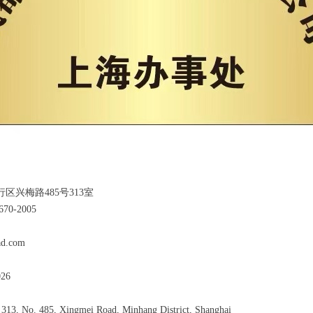
区兴梅路485号313室
70-2005
d.com
26
g
 313, No. 485, Xingmei Road, Minhang District, Shanghai