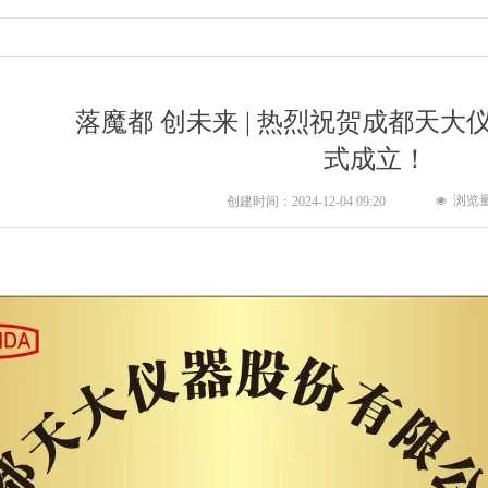
落魔都 创未来 | 热烈祝贺成都天
式成立！
浏览
创建时间：
2024-12-04
09:20
넶