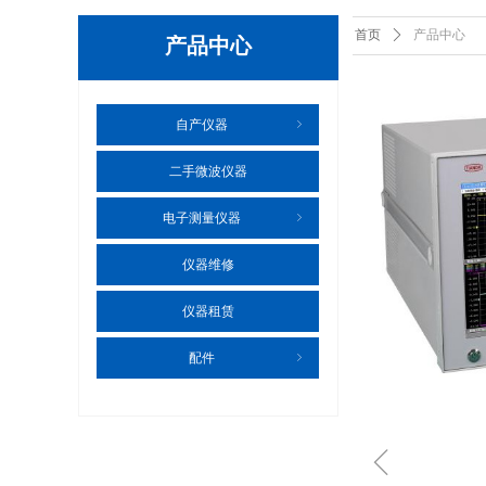
首页
ꄲ
产品中心
产品中心
自产仪器
ꁇ
二手微波仪器
电子测量仪器
ꁇ
仪器维修
仪器租赁
配件
ꁇ
ꁆ