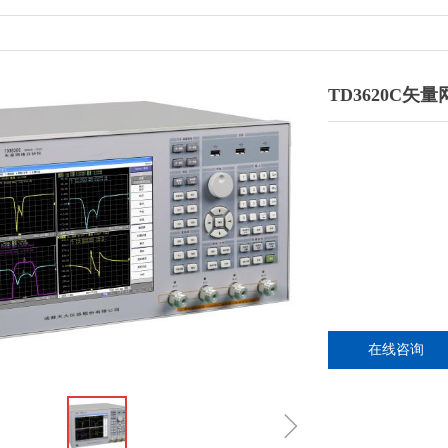
TD3620C矢量
在线咨询
ꁇ